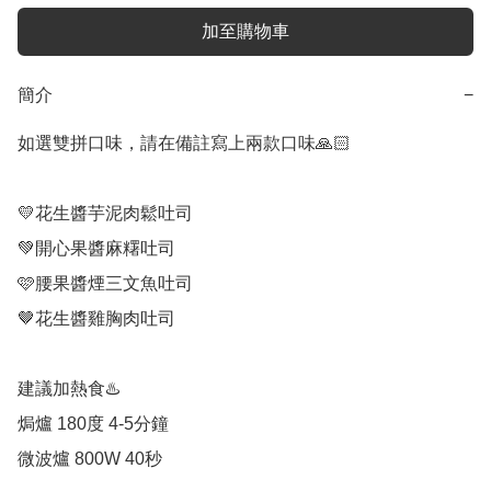
加至購物車
簡介
−
如選雙拼口味，請在備註寫上兩款口味🙏🏻

💛花生醬芋泥肉鬆吐司

💚開心果醬麻糬吐司

🩷腰果醬煙三文魚吐司

🤎花生醬雞胸肉吐司

建議加熱食♨️

焗爐 180度 4-5分鐘 

微波爐 800W 40秒